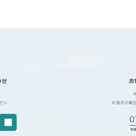
者情報」とは、ユーザーの識別に係る情報、通信サービス上の行動履歴
蓄積された情報であって、本ポリシーに基づき当社が収集するものを意
る利用者情報は、その収集方法に応じて、以下のようなものとなります
ただく情報 本サービスを利用するために、または本サービスの利用を通じ
ィールに関する情報
等連絡先に関する情報
定める方法を通じてユーザーが入力または送信する情報
の利用において、他のサービスと連携を許可することにより、当該他のサ
わせ
お
用するにあたり、ソーシャルネットワーキングサービス等の他のサービ
ただいた内容に基づき、以下の情報を当該外部サービスから収集します
さい
お急ぎの場
が利用するID
プライバシー設定によりユーザーが連携先に開示を認めた情報
0
を利用するにあたって、当社が収集する情報
営業
セス状況やそのご利用方法に関する情報を収集することがあります。こ