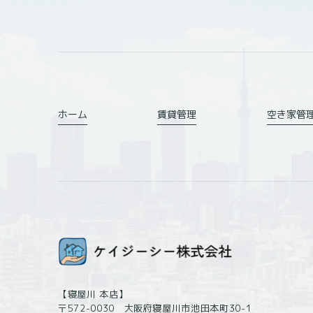
す。
・リファラ
・IPアドレス
・サーバーアクセスログに関
・Cookie、ADID、IDFAそ
ホーム
賃貸管理
空き家管
(4) ユーザーが本サービス
当社は、ユーザーが3-1に定
・位置情報
2.利用目的
本サービスのサービス提供に
(1) 本サービスに関する登
【寝屋川 本店】
持、保護及び改善のため
〒572-0030 大阪府寝屋川市池田本町30-1